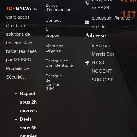
Zones
97 89 39
TOP
GALVA
est
d’intervention
197
votre accès
e.toussaint@meiser-
Contact
direct aux
mps.fr
À
solutions de
Adresse
propos
traitement de
6 Rue du
Mentions
Légales
l’acier réalisées
Marais Sec
par MEISER
Politique de
60180
Confidentialité
Produits de
NOGENT
Politique
Sécurité, .
SUR OISE
de
cookies
(UE)
Rappel
sous 2h
ouvrées
Devis
sous 6h
ouvrées