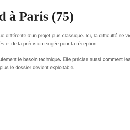
 à Paris (75)
 différente d’un projet plus classique. Ici, la difficulté ne v
et de la précision exigée pour la réception.
lement le besoin technique. Elle précise aussi comment les 
plus le dossier devient exploitable.
Un besoin à qualifier rapidement ?
res ouvrées | Devis personnalisé sous 24 heures | Deman