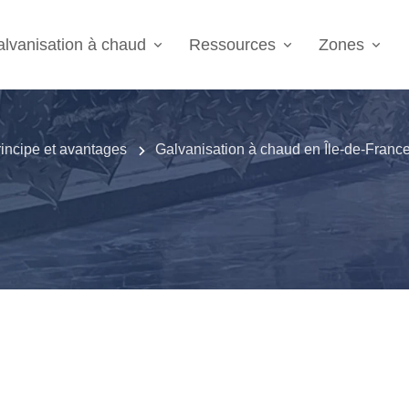
lvanisation à chaud
Ressources
Zones
principe et avantages
Galvanisation à chaud en Île-de-Franc