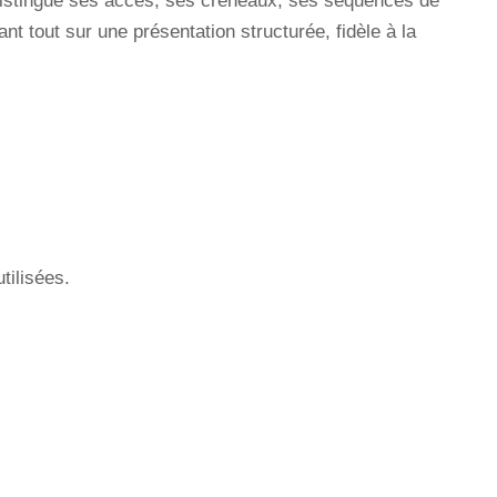
et distingue ses accès, ses créneaux, ses séquences de
t tout sur une présentation structurée, fidèle à la
tilisées.