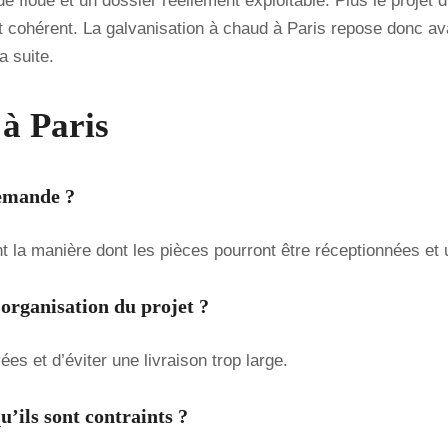
ande floue et un dossier réellement exploitable. Plus le proj
t cohérent. La galvanisation à chaud à Paris repose donc avan
a suite.
à Paris
demande ?
 la manière dont les pièces pourront être réceptionnées et u
’organisation du projet ?
s et d’éviter une livraison trop large.
u’ils sont contraints ?