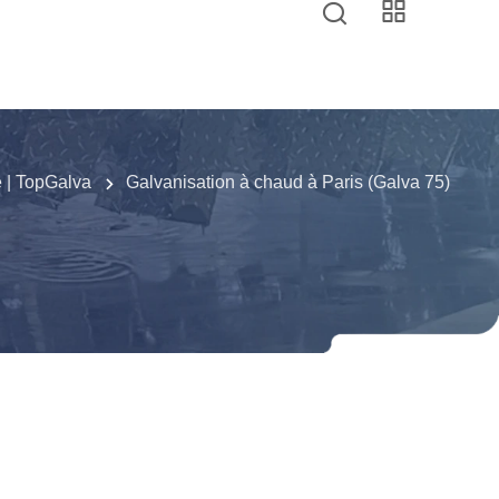
e | TopGalva
Galvanisation à chaud à Paris (Galva 75)